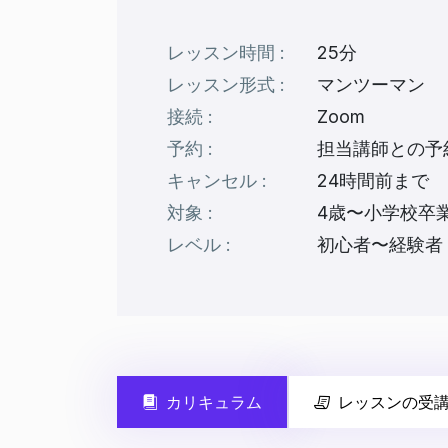
レッスン時間 :
25分
レッスン形式 :
マンツーマン
接続 :
Zoom
予約 :
担当講師との予
キャンセル :
24時間前まで
対象 :
4歳〜小学校卒
レベル :
初心者〜経験者
カリキュラム
レッスンの受