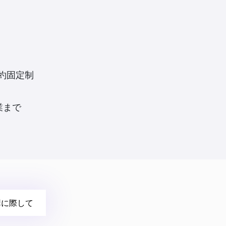
約固定制
業まで
講に際して