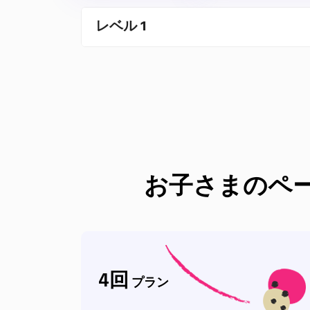
レベル 1
お子さまのペ
4
回
プラン